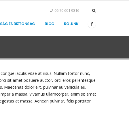
06 70 601 9816
SÁG ÉS BIZTONSÁG
BLOG
RÓLUNK
 congue iaculis vitae at risus. Nullam tortor nunc,
orci sit amet posuere auctor, orci eros pellentesque
. Maecenas dolor elit, pulvinar eu vehicula eu,
, semper a massa. Vivamus ullamcorper, enim sit amet
egestas at massa. Aenean pulvinar, felis porttitor