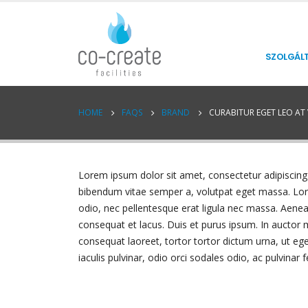
SZOLGÁL
HOME
FAQS
BRAND
CURABITUR EGET LEO AT V
Lorem ipsum dolor sit amet, consectetur adipiscing el
bibendum vitae semper a, volutpat eget massa. Lorem 
odio, nec pellentesque erat ligula nec massa. Aenea
consequat et lacus. Duis et purus ipsum. In auctor 
consequat laoreet, tortor tortor dictum urna, ut ege
iaculis pulvinar, odio orci sodales odio, ac pulvinar f