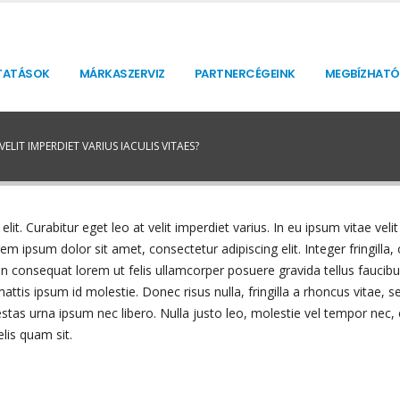
TATÁSOK
MÁRKASZERVIZ
PARTNERCÉGEINK
MEGBÍZHATÓ
ELIT IMPERDIET VARIUS IACULIS VITAES?
it. Curabitur eget leo at velit imperdiet varius. In eu ipsum vitae velit
ipsum dolor sit amet, consectetur adipiscing elit. Integer fringilla, 
n consequat lorem ut felis ullamcorper posuere gravida tellus faucibus
mattis ipsum id molestie. Donec risus nulla, fringilla a rhoncus vitae
stas urna ipsum nec libero. Nulla justo leo, molestie vel tempor nec, 
elis quam sit.